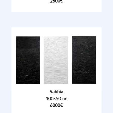
2600€
Sabbia
100×50 cm
6000€