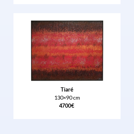
Tiaré
130×90 cm
4700€